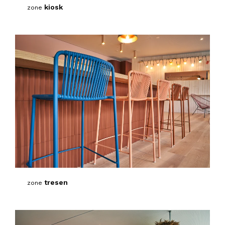
kiosk
zone
tresen
zone